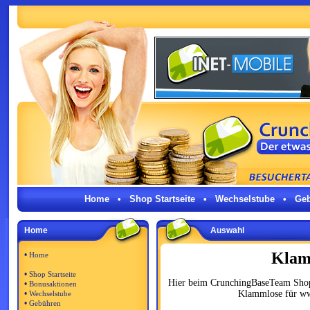
Home
•
Shop Startseite
•
Wechselstube
•
Ge
Home
Auswahl
Klam
•
Home
•
Shop Startseite
Hier beim CrunchingBaseTeam Shop:
•
Bonusaktionen
•
Klammlose für ww
Wechselstube
•
Gebühren