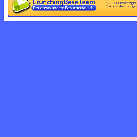
© 2014 CrunchingBa
* Alle Preise inkl. ge