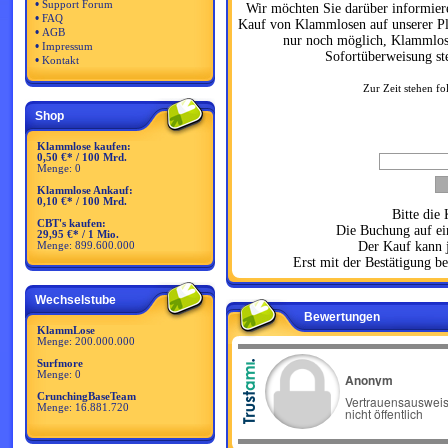
•
Support Forum
Wir möchten Sie darüber informiere
•
FAQ
Kauf von Klammlosen auf unserer Pla
•
AGB
nur noch möglich, Klammlos
•
Impressum
Sofortüberweisung ste
•
Kontakt
Zur Zeit stehen f
Shop
Klammlose kaufen:
0,50 €* / 100 Mrd.
Menge: 0
Klammlose Ankauf:
0,10 €* / 100 Mrd.
Bitte die
CBT's kaufen:
Die Buchung auf ei
29,95 €* / 1 Mio.
Der Kauf kann 
Menge: 899.600.000
Erst mit der Bestätigung 
Wechselstube
Bewertungen
KlammLose
Menge: 200.000.000
Surfmore
Menge: 0
CrunchingBaseTeam
Menge: 16.881.720