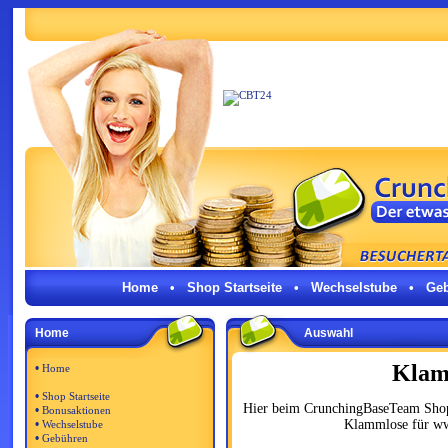
Home
•
Shop Startseite
•
Wechselstube
•
Ge
Home
Auswahl
Klam
•
Home
•
Shop Startseite
Hier beim CrunchingBaseTeam Shop:
•
Bonusaktionen
•
Klammlose für ww
Wechselstube
•
Gebühren