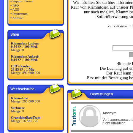
•
Support Forum
Wir möchten Sie darüber informiere
•
FAQ
Kauf von Klammlosen auf unserer Pla
•
AGB
nur noch möglich, Klammlos
•
Impressum
Sofortüberweisung ste
•
Kontakt
Zur Zeit stehen f
Shop
Klammlose kaufen:
0,50 €* / 100 Mrd.
Menge: 0
Klammlose Ankauf:
0,10 €* / 100 Mrd.
Bitte die
CBT's kaufen:
Die Buchung auf ei
29,95 €* / 1 Mio.
Der Kauf kann 
Menge: 899.600.000
Erst mit der Bestätigung 
Wechselstube
Bewertungen
KlammLose
Menge: 200.000.000
Surfmore
Menge: 0
CrunchingBaseTeam
Menge: 16.881.720