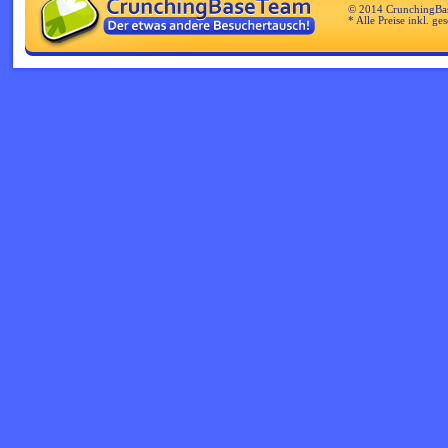
© 2014 CrunchingBa
* Alle Preise inkl. ge